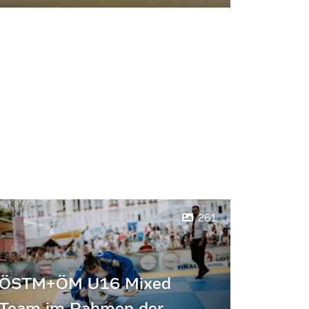
261
ÖSTM+ÖM U16 Mixed
Team im Rahmen der