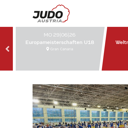
MO 29|06|26
Europameisterschaften U18
Welt
Gran Canaria