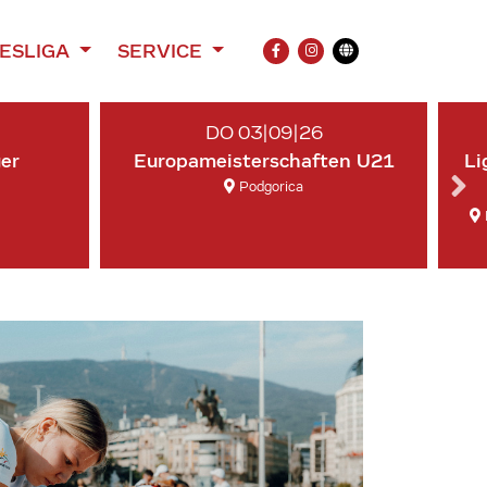
ESLIGA
SERVICE
FACEBOOK
INSTAGRAM
Übersetzung
DO 03|09|26
ger
Europameisterschaften U21
Li
Podgorica