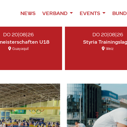
NEWS
VERBAND
EVENTS
BUND
DO 20|08|26
DO 20|08|26
meisterschaften U18
Styria Trainingsla
Guayaquil
Weiz