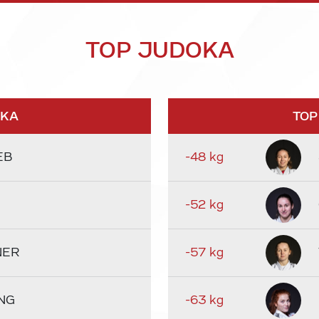
TOP JUDOKA
OKA
TOP
EB
-48 kg
-52 kg
NER
-57 kg
NG
-63 kg