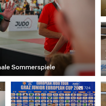
nale Sommerspiele
4
724