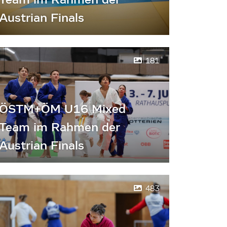
Austrian Finals
181
ÖSTM+ÖM U16 Mixed
Team im Rahmen der
Austrian Finals
483