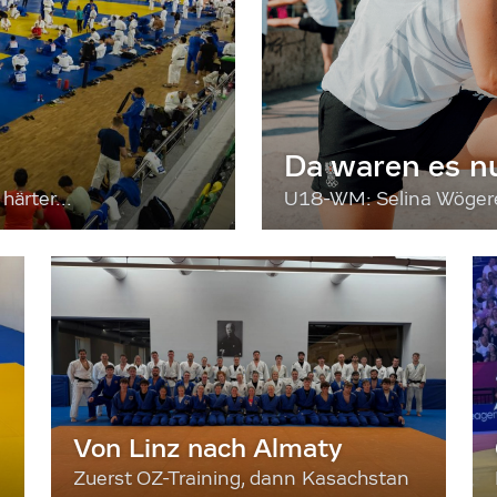
Da waren es n
härter...
U18-WM: Selina Wögerer
Von Linz nach Almaty
Zuerst OZ-Training, dann Kasachstan