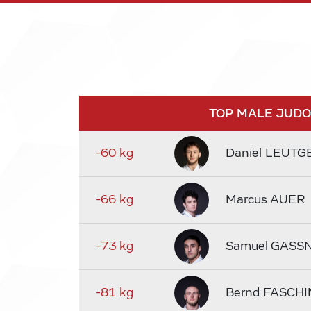
TOP MALE JUD
-60 kg
Daniel LEUTG
-66 kg
Marcus AUER
-73 kg
Samuel GASS
-81 kg
Bernd FASCHI