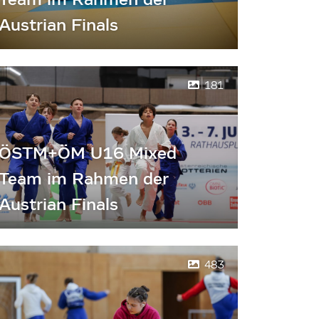
Austrian Finals
181
ÖSTM+ÖM U16 Mixed
Team im Rahmen der
Austrian Finals
483