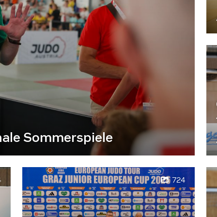
nale Sommerspiele
4
724