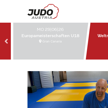
MO 29|06|26
Europameisterschaften U18
Welt
Gran Canaria