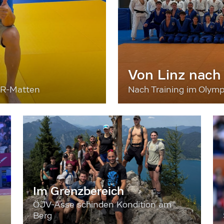
Von Linz nach
ER-Matten
Nach Training im Olymp
Im Grenzbereich
ÖJV-Asse schinden Kondition am
Berg