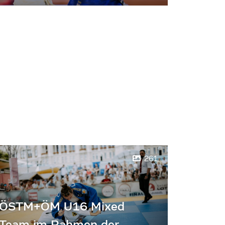
261
ÖSTM+ÖM U16 Mixed
Team im Rahmen der