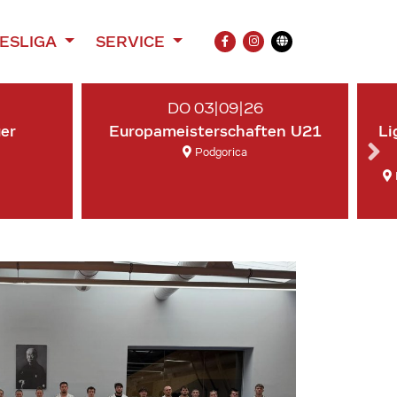
ESLIGA
SERVICE
FACEBOOK
INSTAGRAM
Übersetzung
DO 03|09|26
ger
Europameisterschaften U21
Li
Podgorica