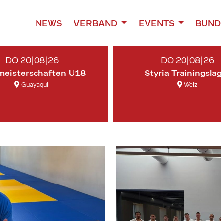
NEWS
VERBAND
EVENTS
BUND
DO 20|08|26
DO 20|08|26
meisterschaften U18
Styria Trainingsla
Guayaquil
Weiz