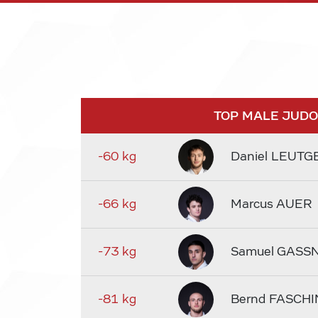
TOP MALE JUD
-60 kg
Daniel LEUTG
-66 kg
Marcus AUER
-73 kg
Samuel GASS
-81 kg
Bernd FASCHI