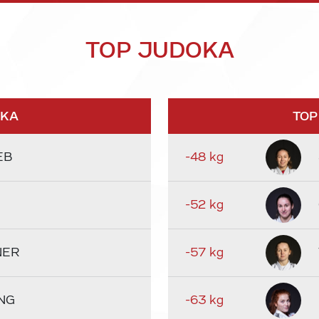
TOP JUDOKA
OKA
TOP
EB
-48 kg
-52 kg
NER
-57 kg
NG
-63 kg