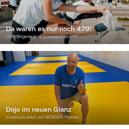
Da waren es nur noch 479!
U18: Wögerer lässt Guayaquil aus
Dojo im neuen Glanz
Innsbruck setzt auf BERGER-Matten