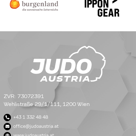
ZVR: 73072391
Wehlistraße 29/1/111, 1200 Wien
+43 1 332 48 48
office@judoaustria.at
www.judoaustria.at