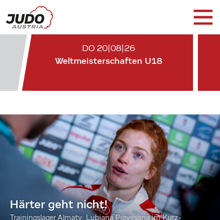
DO 20|08|26
Weltmeisterschaften U18
Härter geht nicht!
Trainingslager Almaty: Lubjana Piovesana im Kurz-