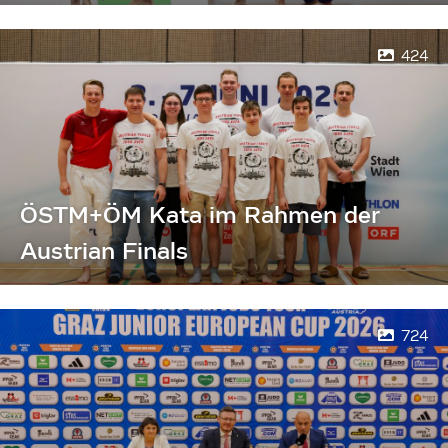
424
ÖSTM+ÖM Kata im Rahmen der
Austrian Finals
724