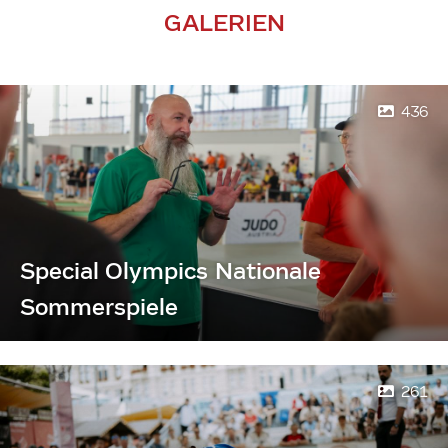
GALERIEN
436
Special Olympics Nationale
Sommerspiele
261