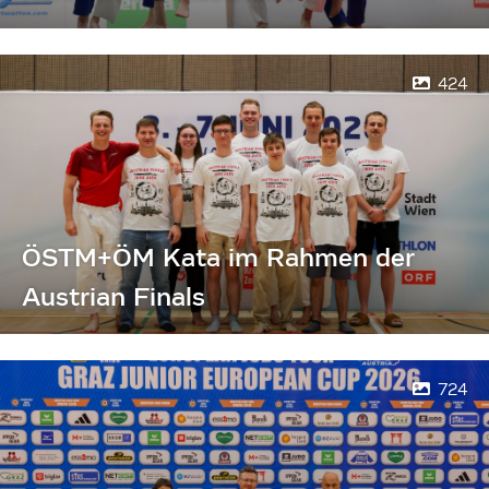
424
ÖSTM+ÖM Kata im Rahmen der
Austrian Finals
724