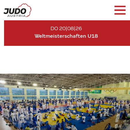
DO 20|08|26
Weltmeisterschaften U18