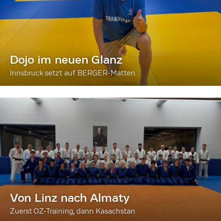
Dojo im neuen Glanz
Innsbruck setzt auf BERGER-Matten
Von Linz nach Almaty
Zuerst OZ-Training, dann Kasachstan