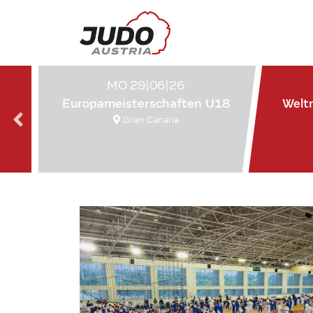
MO 29|06|26
Europameisterschaften U18
Welt
Gran Canaria