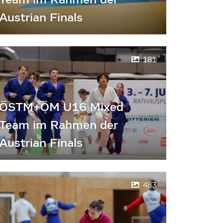
Austrian Finals
181
ÖSTM+ÖM U16 Mixed
Team im Rahmen der
Austrian Finals
483