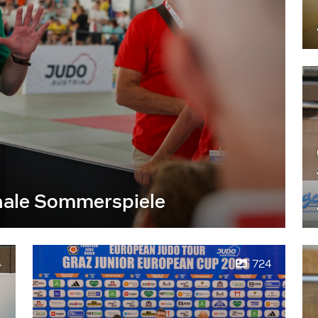
nale Sommerspiele
4
724