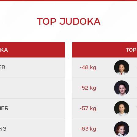
TOP JUDOKA
OKA
TOP
EB
-48 kg
-52 kg
NER
-57 kg
NG
-63 kg