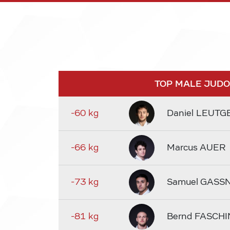
TOP MALE JUD
-60 kg
Daniel LEUTG
-66 kg
Marcus AUER
-73 kg
Samuel GASS
-81 kg
Bernd FASCHI