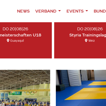
NEWS
VERBAND
EVENTS
BUND
DO 20|08|26
DO 20|08|26
meisterschaften U18
Styria Trainingsla
Guayaquil
Weiz