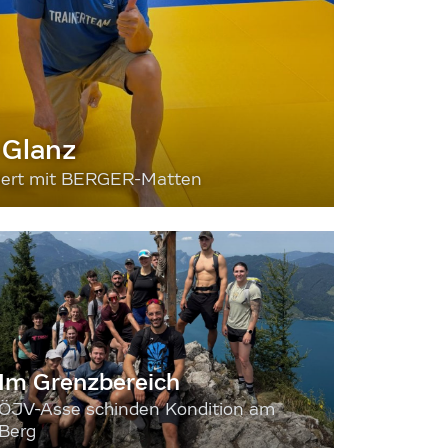
 Glanz
siert mit BERGER-Matten
Im Grenzbereich
ÖJV-Asse schinden Kondition am
Berg