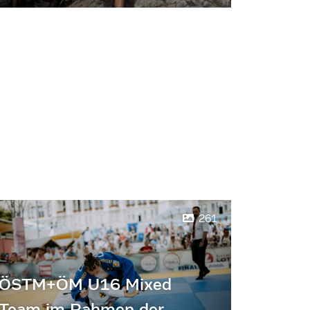
261
ÖSTM+ÖM U16 Mixed
Team im Rahmen der