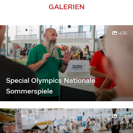
GALERIEN
436
Special Olympics Nationale
Sommerspiele
261