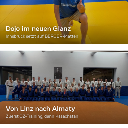
Dojo im neuen Glanz
Innsbruck setzt auf BERGER-Matten
Von Linz nach Almaty
Zuerst OZ-Training, dann Kasachstan