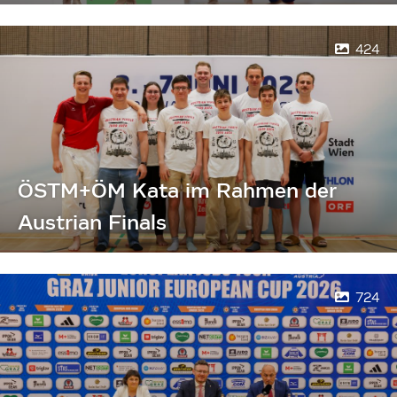
424
ÖSTM+ÖM Kata im Rahmen der
Austrian Finals
724