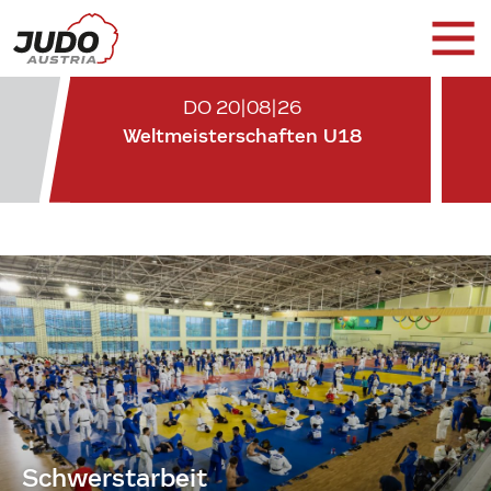
DO 20|08|26
Weltmeisterschaften U18
Schwerstarbeit