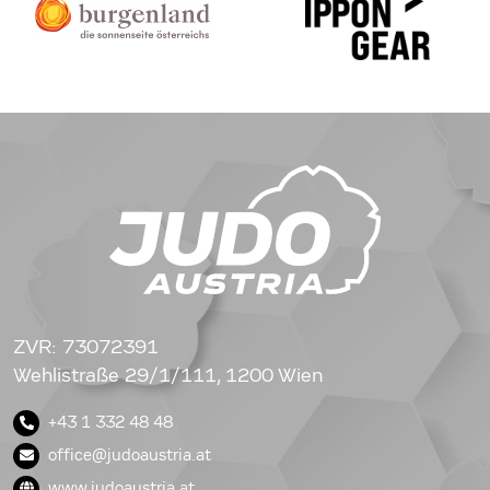
ZVR: 73072391
Wehlistraße 29/1/111, 1200 Wien
+43 1 332 48 48
office@judoaustria.at
www.judoaustria.at