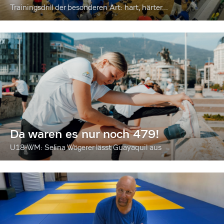
Trainingsdrill der besonderen Art: hart, härter...
Da waren es nur noch 479!
U18-WM: Selina Wögerer lässt Guayaquil aus