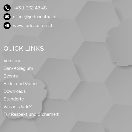
+43 1 332 48 48
office@judoaustria.at
www.judoaustria.at
QUICK LINKS
Vorstand
Dan-Kollegium
Events
Bilder und Videos
Downloads
Standorte
Was ist Judo?
Für Respekt und Sicherheit