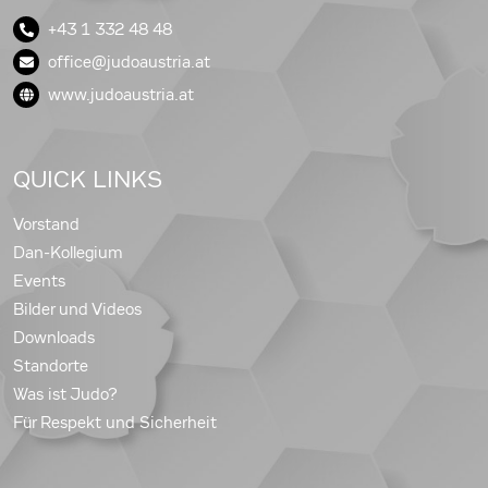
+43 1 332 48 48
office@judoaustria.at
www.judoaustria.at
QUICK LINKS
Vorstand
Dan-Kollegium
Events
Bilder und Videos
Downloads
Standorte
Was ist Judo?
Für Respekt und Sicherheit