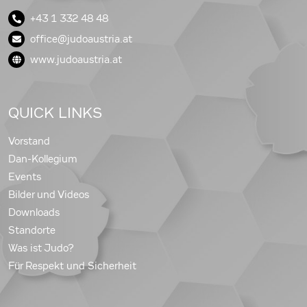
+43 1 332 48 48
office@judoaustria.at
www.judoaustria.at
QUICK LINKS
Vorstand
Dan-Kollegium
Events
Bilder und Videos
Downloads
Standorte
Was ist Judo?
Für Respekt und Sicherheit