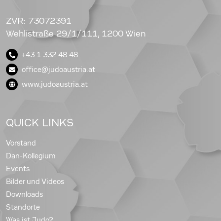
ZVR: 73072391
Wehlistraße 29/1/111, 1200 Wien
+43 1 332 48 48
office@judoaustria.at
www.judoaustria.at
QUICK LINKS
Vorstand
Dan-Kollegium
Events
Bilder und Videos
Downloads
Standorte
Was ist Judo?