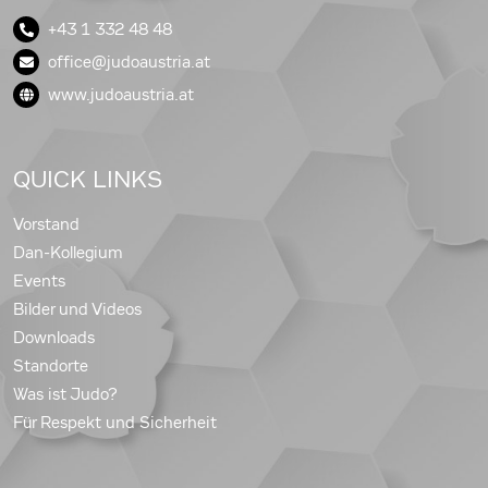
+43 1 332 48 48
office@judoaustria.at
www.judoaustria.at
QUICK LINKS
Vorstand
Dan-Kollegium
Events
Bilder und Videos
Downloads
Standorte
Was ist Judo?
Für Respekt und Sicherheit