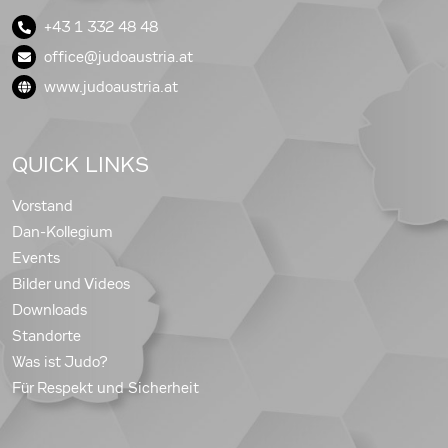
+43 1 332 48 48
office@judoaustria.at
www.judoaustria.at
QUICK LINKS
Vorstand
Dan-Kollegium
Events
Bilder und Videos
Downloads
Standorte
Was ist Judo?
Für Respekt und Sicherheit