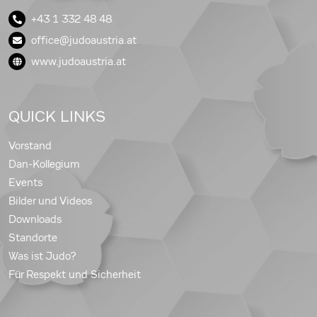
+43 1 332 48 48
office@judoaustria.at
www.judoaustria.at
QUICK LINKS
Vorstand
Dan-Kollegium
Events
Bilder und Videos
Downloads
Standorte
Was ist Judo?
Für Respekt und Sicherheit