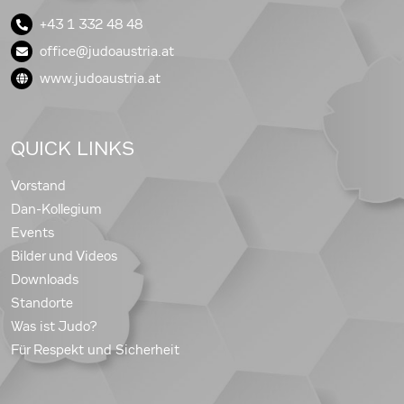
+43 1 332 48 48
office@judoaustria.at
www.judoaustria.at
QUICK LINKS
Vorstand
Dan-Kollegium
Events
Bilder und Videos
Downloads
Standorte
Was ist Judo?
Für Respekt und Sicherheit