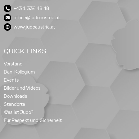
+43 1 332 48 48
office@judoaustria.at
www.judoaustria.at
QUICK LINKS
Vorstand
Dan-Kollegium
Events
Bilder und Videos
Downloads
Standorte
Was ist Judo?
Für Respekt und Sicherheit