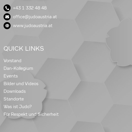
+43 1 332 48 48
office@judoaustria.at
www.judoaustria.at
QUICK LINKS
Vorstand
Dan-Kollegium
Events
Bilder und Videos
Downloads
Standorte
Was ist Judo?
Für Respekt und Sicherheit