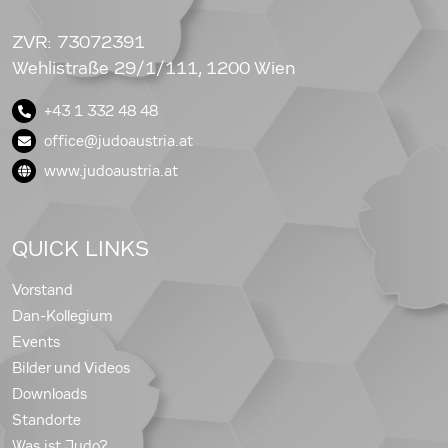
ZVR: 73072391
Wehlistraße 29/1/111, 1200 Wien
+43 1 332 48 48
office@judoaustria.at
www.judoaustria.at
QUICK LINKS
Vorstand
Dan-Kollegium
Events
Bilder und Videos
Downloads
Standorte
Was ist Judo?