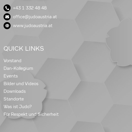
+43 1 332 48 48
office@judoaustria.at
www.judoaustria.at
QUICK LINKS
Vorstand
Dan-Kollegium
Events
Bilder und Videos
Downloads
Standorte
Was ist Judo?
Für Respekt und Sicherheit