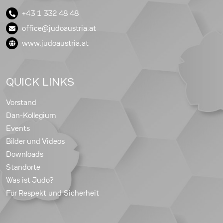
+43 1 332 48 48
office@judoaustria.at
www.judoaustria.at
QUICK LINKS
Vorstand
Dan-Kollegium
Events
Bilder und Videos
Downloads
Standorte
Was ist Judo?
Für Respekt und Sicherheit