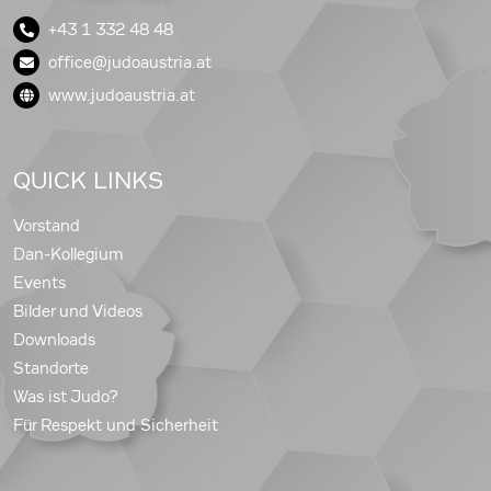
+43 1 332 48 48
office@judoaustria.at
www.judoaustria.at
QUICK LINKS
Vorstand
Dan-Kollegium
Events
Bilder und Videos
Downloads
Standorte
Was ist Judo?
Für Respekt und Sicherheit