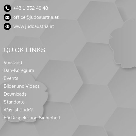
+43 1 332 48 48
office@judoaustria.at
www.judoaustria.at
QUICK LINKS
Vorstand
Dan-Kollegium
Events
Bilder und Videos
Downloads
Standorte
Was ist Judo?
Für Respekt und Sicherheit