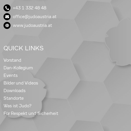
+43 1 332 48 48
office@judoaustria.at
www.judoaustria.at
QUICK LINKS
Vorstand
Dan-Kollegium
Events
Bilder und Videos
Downloads
Standorte
Was ist Judo?
Für Respekt und Sicherheit