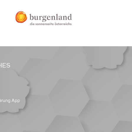
HES
ärung App