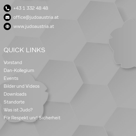
+43 1 332 48 48
office@judoaustria.at
www.judoaustria.at
QUICK LINKS
Vorstand
Dan-Kollegium
Events
Bilder und Videos
Downloads
Standorte
Was ist Judo?
Für Respekt und Sicherheit