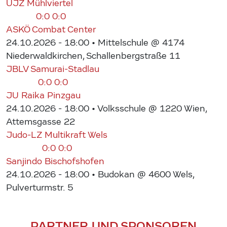
UJZ Mühlviertel
0:0
0:0
ASKÖ Combat Center
24.10.2026 - 18:00
• Mittelschule @ 4174
Niederwaldkirchen, Schallenbergstraße 11
JBLV Samurai-Stadlau
0:0
0:0
JU Raika Pinzgau
24.10.2026 - 18:00
• Volksschule @ 1220 Wien,
Attemsgasse 22
Judo-LZ Multikraft Wels
0:0
0:0
Sanjindo Bischofshofen
24.10.2026 - 18:00
• Budokan @ 4600 Wels,
Pulverturmstr. 5
PARTNER UND SPONSOREN