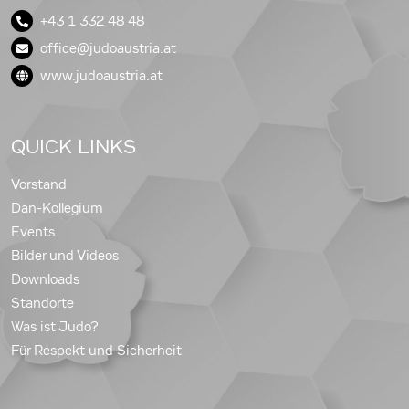
+43 1 332 48 48
office@judoaustria.at
www.judoaustria.at
QUICK LINKS
Vorstand
Dan-Kollegium
Events
Bilder und Videos
Downloads
Standorte
Was ist Judo?
Für Respekt und Sicherheit