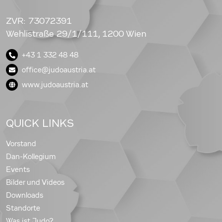
ZVR: 73072391
Wehlistraße 29/1/111, 1200 Wien
+43 1 332 48 48
office@judoaustria.at
www.judoaustria.at
QUICK LINKS
Vorstand
Dan-Kollegium
Events
Bilder und Videos
Downloads
Standorte
Was ist Judo?