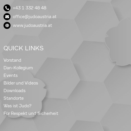
+43 1 332 48 48
office@judoaustria.at
www.judoaustria.at
QUICK LINKS
Vorstand
Dan-Kollegium
Events
Bilder und Videos
Downloads
Standorte
Was ist Judo?
Für Respekt und Sicherheit