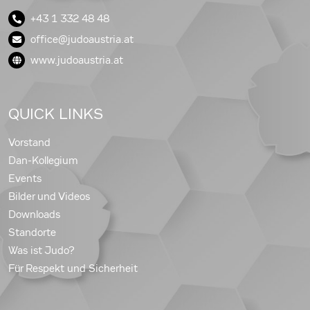
+43 1 332 48 48
office@judoaustria.at
www.judoaustria.at
QUICK LINKS
Vorstand
Dan-Kollegium
Events
Bilder und Videos
Downloads
Standorte
Was ist Judo?
Für Respekt und Sicherheit