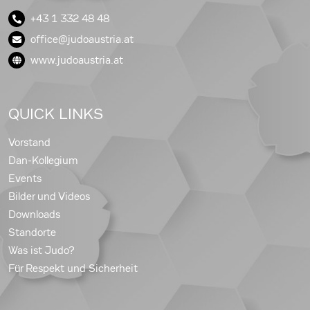
+43 1 332 48 48
office@judoaustria.at
www.judoaustria.at
QUICK LINKS
Vorstand
Dan-Kollegium
Events
Bilder und Videos
Downloads
Standorte
Was ist Judo?
Für Respekt und Sicherheit