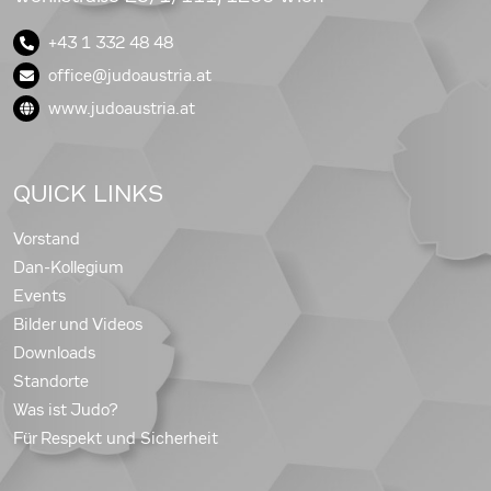
+43 1 332 48 48
office@judoaustria.at
www.judoaustria.at
QUICK LINKS
Vorstand
Dan-Kollegium
Events
Bilder und Videos
Downloads
Standorte
Was ist Judo?
Für Respekt und Sicherheit