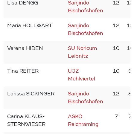
Lisa DENGG
Sanjindo
12
12
Bischofshofen
Maria HÖLLWART
Sanjindo
12
12
Bischofshofen
Verena HIDEN
SU Noricum
10
10
Leibnitz
Tina REITER
UJZ
10
9
Mühlviertel
Larissa SICKINGER
Sanjindo
12
8
Bischofshofen
Carina KLAUS-
ASKÖ
7
7
STERNWIESER
Reichraming