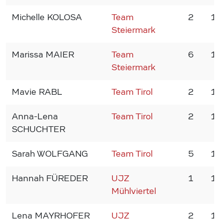
Michelle KOLOSA
Team
2
1
Steiermark
Marissa MAIER
Team
6
1
Steiermark
Mavie RABL
Team Tirol
2
1
Anna-Lena
Team Tirol
2
1
SCHUCHTER
Sarah WOLFGANG
Team Tirol
5
1
Hannah FÜREDER
UJZ
1
1
Mühlviertel
Lena MAYRHOFER
UJZ
2
1