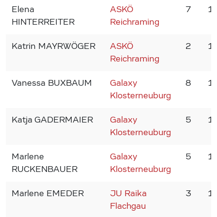
Elena
ASKÖ
7
1
HINTERREITER
Reichraming
Katrin MAYRWÖGER
ASKÖ
2
1
Reichraming
Vanessa BUXBAUM
Galaxy
8
1
Klosterneuburg
Katja GADERMAIER
Galaxy
5
1
Klosterneuburg
Marlene
Galaxy
5
1
RUCKENBAUER
Klosterneuburg
Marlene EMEDER
JU Raika
3
1
Flachgau