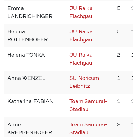
Emma
JU Raika
5
1
LANDRICHINGER
Flachgau
Helena
JU Raika
5
1
ROTTENHOFER
Flachgau
Helena TONKA
JU Raika
2
1
Flachgau
Anna WENZEL
SU Noricum
1
1
Leibnitz
Katharina FABIAN
Team Samurai-
1
1
Stadlau
Anne
Team Samurai-
2
1
KREPPENHOFER
Stadlau