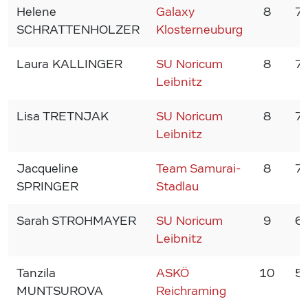
Helene
Galaxy
8
7
SCHRATTENHOLZER
Klosterneuburg
Laura KALLINGER
SU Noricum
8
7
Leibnitz
Lisa TRETNJAK
SU Noricum
8
7
Leibnitz
Jacqueline
Team Samurai-
8
7
SPRINGER
Stadlau
Sarah STROHMAYER
SU Noricum
9
6
Leibnitz
Tanzila
ASKÖ
10
5
MUNTSUROVA
Reichraming