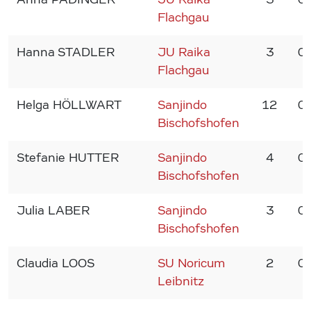
Flachgau
Hanna STADLER
JU Raika
3
0
Flachgau
Helga HÖLLWART
Sanjindo
12
0
Bischofshofen
Stefanie HUTTER
Sanjindo
4
0
Bischofshofen
Julia LABER
Sanjindo
3
0
Bischofshofen
Claudia LOOS
SU Noricum
2
0
Leibnitz