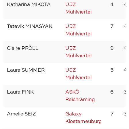
Katharina MIKOTA
UJZ
4
4
Mühlviertel
Tatevik MINASYAN
UJZ
7
4
Mühlviertel
Claire PRÖLL
UJZ
9
4
Mühlviertel
Laura SUMMER
UJZ
5
4
Mühlviertel
Laura FINK
ASKÖ
6
3
Reichraming
Amelie SEIZ
Galaxy
7
3
Klosterneuburg