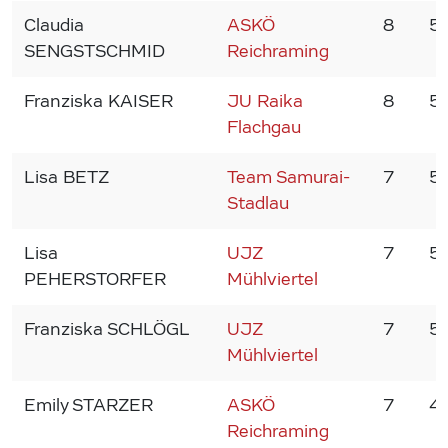
Claudia
ASKÖ
8
5
SENGSTSCHMID
Reichraming
Franziska KAISER
JU Raika
8
5
Flachgau
Lisa BETZ
Team Samurai-
7
5
Stadlau
Lisa
UJZ
7
5
PEHERSTORFER
Mühlviertel
Franziska SCHLÖGL
UJZ
7
5
Mühlviertel
Emily STARZER
ASKÖ
7
4
Reichraming