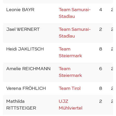
Leonie BAYR
Team Samurai-
4
2
Stadlau
Jael WERNERT
Team Samurai-
2
2
Stadlau
Heidi JAKLITSCH
Team
8
2
Steiermark
Amelie REICHMANN
Team
6
2
Steiermark
Verena FRÖHLICH
Team Tirol
8
2
Mathilda
UJZ
2
2
RITTSTEIGER
Mühlviertel