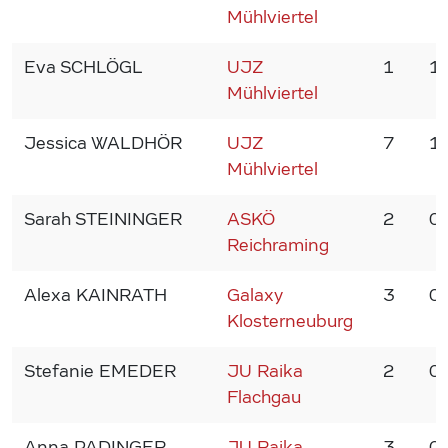
Mühlviertel
Eva SCHLÖGL
UJZ
1
1
Mühlviertel
Jessica WALDHÖR
UJZ
7
1
Mühlviertel
Sarah STEININGER
ASKÖ
2
0
Reichraming
Alexa KAINRATH
Galaxy
3
0
Klosterneuburg
Stefanie EMEDER
JU Raika
2
0
Flachgau
Anna PADINGER
JU Raika
3
0