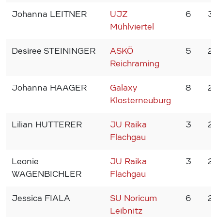
Johanna LEITNER
UJZ
6
3
Mühlviertel
Desiree STEININGER
ASKÖ
5
2
Reichraming
Johanna HAAGER
Galaxy
8
2
Klosterneuburg
Lilian HUTTERER
JU Raika
3
2
Flachgau
Leonie
JU Raika
3
2
WAGENBICHLER
Flachgau
Jessica FIALA
SU Noricum
6
2
Leibnitz