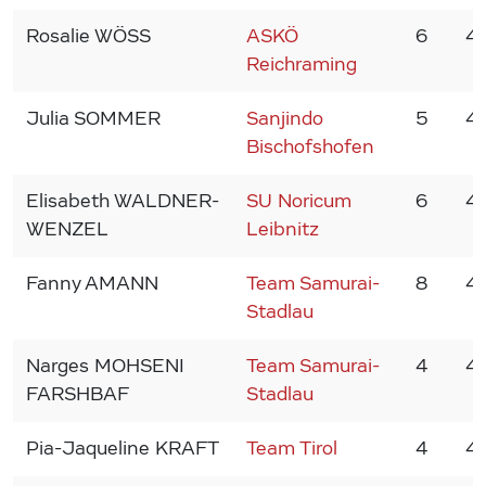
Rosalie WÖSS
ASKÖ
6
4
Reichraming
Julia SOMMER
Sanjindo
5
4
Bischofshofen
Elisabeth WALDNER-
SU Noricum
6
4
WENZEL
Leibnitz
Fanny AMANN
Team Samurai-
8
4
Stadlau
Narges MOHSENI
Team Samurai-
4
4
FARSHBAF
Stadlau
Pia-Jaqueline KRAFT
Team Tirol
4
4