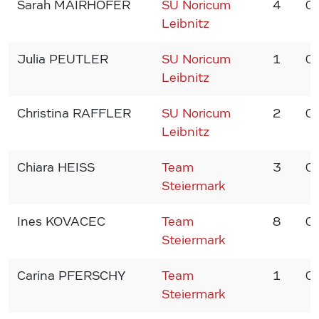
Sarah MAIRHOFER
SU Noricum
4
0
Leibnitz
Julia PEUTLER
SU Noricum
1
0
Leibnitz
Christina RAFFLER
SU Noricum
2
0
Leibnitz
Chiara HEISS
Team
3
0
Steiermark
Ines KOVACEC
Team
8
0
Steiermark
Carina PFERSCHY
Team
1
0
Steiermark