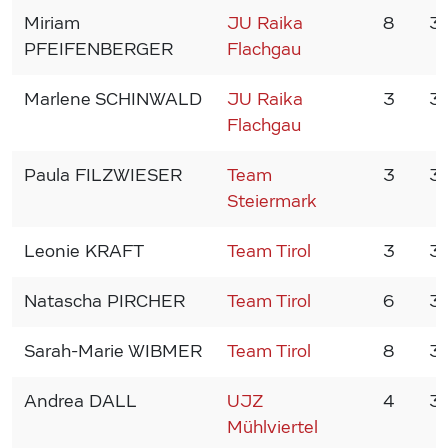
Miriam
JU Raika
8
3
PFEIFENBERGER
Flachgau
Marlene SCHINWALD
JU Raika
3
3
Flachgau
Paula FILZWIESER
Team
3
3
Steiermark
Leonie KRAFT
Team Tirol
3
3
Natascha PIRCHER
Team Tirol
6
3
Sarah-Marie WIBMER
Team Tirol
8
3
Andrea DALL
UJZ
4
3
Mühlviertel