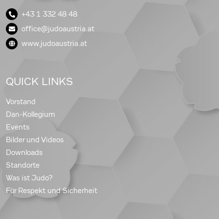
+43 1 332 48 48
office@judoaustria.at
www.judoaustria.at
QUICK LINKS
Vorstand
Dan-Kollegium
Events
Bilder und Videos
Downloads
Standorte
Was ist Judo?
Für Respekt und Sicherheit