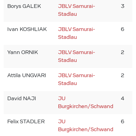
Borys GALEK
JBLV Samurai-
3
2
Stadlau
Ivan KOSHLIAK
JBLV Samurai-
6
2
Stadlau
Yann ORNIK
JBLV Samurai-
2
2
Stadlau
Attila UNGVARI
JBLV Samurai-
2
2
Stadlau
David NAJI
JU
4
2
Burgkirchen/Schwand
Felix STADLER
JU
6
2
Burgkirchen/Schwand