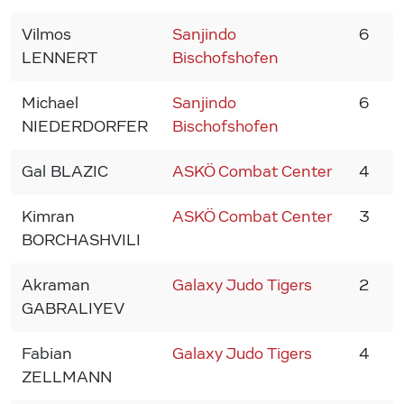
Vilmos
Sanjindo
6
3
LENNERT
Bischofshofen
Michael
Sanjindo
6
3
NIEDERDORFER
Bischofshofen
Gal BLAZIC
ASKÖ Combat Center
4
2
Kimran
ASKÖ Combat Center
3
2
BORCHASHVILI
Akraman
Galaxy Judo Tigers
2
2
GABRALIYEV
Fabian
Galaxy Judo Tigers
4
2
ZELLMANN