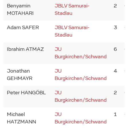
Benyamin
JBLV Samurai-
2
0
MOTAHARI
Stadlau
Adam SAFER
JBLV Samurai-
3
0
Stadlau
Ibrahim ATMAZ
JU
6
0
Burgkirchen/Schwand
Jonathan
JU
4
0
GEHMAYR
Burgkirchen/Schwand
Peter HANGÖBL
JU
2
0
Burgkirchen/Schwand
Michael
JU
1
0
HATZMANN
Burgkirchen/Schwand