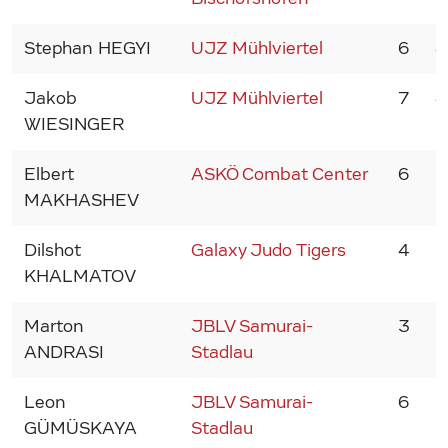
Stephan HEGYI
UJZ Mühlviertel
6
4
Jakob
UJZ Mühlviertel
7
4
WIESINGER
Elbert
ASKÖ Combat Center
6
3
MAKHASHEV
Dilshot
Galaxy Judo Tigers
4
3
KHALMATOV
Marton
JBLV Samurai-
3
3
ANDRASI
Stadlau
Leon
JBLV Samurai-
6
3
GÜMÜSKAYA
Stadlau