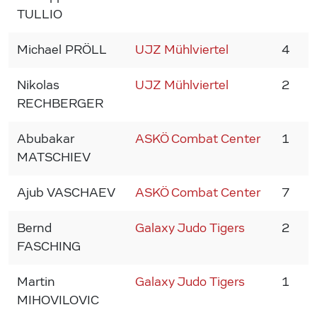
TULLIO
Michael PRÖLL
UJZ Mühlviertel
4
2
Nikolas
UJZ Mühlviertel
2
2
RECHBERGER
Abubakar
ASKÖ Combat Center
1
1
MATSCHIEV
Ajub VASCHAEV
ASKÖ Combat Center
7
1
Bernd
Galaxy Judo Tigers
2
1
FASCHING
Martin
Galaxy Judo Tigers
1
1
MIHOVILOVIC