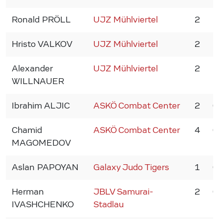
Ronald PRÖLL
UJZ Mühlviertel
2
1
Hristo VALKOV
UJZ Mühlviertel
2
1
Alexander
UJZ Mühlviertel
2
1
WILLNAUER
Ibrahim ALJIC
ASKÖ Combat Center
2
0
Chamid
ASKÖ Combat Center
4
0
MAGOMEDOV
Aslan PAPOYAN
Galaxy Judo Tigers
1
0
Herman
JBLV Samurai-
2
0
IVASHCHENKO
Stadlau