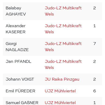
Balabay
Judo-LZ Multikraft
2
1
AGHAYEV
Wels
Alexander
Judo-LZ Multikraft
1
1
KASERER
Wels
Giorgi
Judo-LZ Multikraft
7
1
NAGLADZE
Wels
Jan PFANDL
Judo-LZ Multikraft
2
1
Wels
Johann VOIGT
JU Raika Pinzgau
2
1
Emil FÜREDER
UJZ Mühlviertel
6
1
Samuel GAßNER
UJZ Mühlviertel
1
1