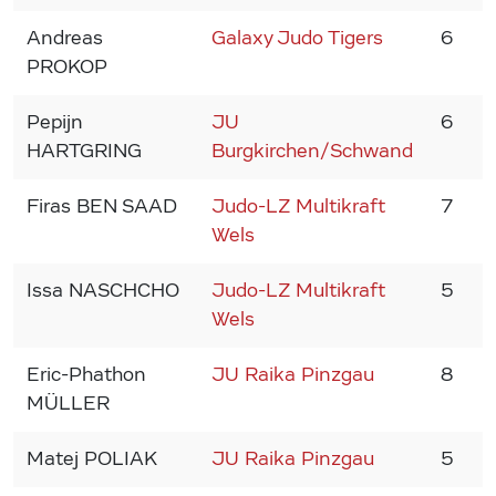
Andreas
Galaxy Judo Tigers
6
5
PROKOP
Pepijn
JU
6
5
HARTGRING
Burgkirchen/Schwand
Firas BEN SAAD
Judo-LZ Multikraft
7
5
Wels
Issa NASCHCHO
Judo-LZ Multikraft
5
5
Wels
Eric-Phathon
JU Raika Pinzgau
8
5
MÜLLER
Matej POLIAK
JU Raika Pinzgau
5
5