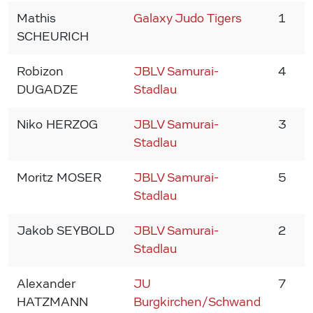
Mathis
Galaxy Judo Tigers
1
1
SCHEURICH
Robizon
JBLV Samurai-
4
1
DUGADZE
Stadlau
Niko HERZOG
JBLV Samurai-
3
1
Stadlau
Moritz MOSER
JBLV Samurai-
5
1
Stadlau
Jakob SEYBOLD
JBLV Samurai-
2
1
Stadlau
Alexander
JU
7
1
HATZMANN
Burgkirchen/Schwand