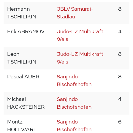
Hermann
JBLV Samurai-
8
3
TSCHILIKIN
Stadlau
Erik ABRAMOV
Judo-LZ Multikraft
4
3
Wels
Leon
Judo-LZ Multikraft
8
3
TSCHILIKIN
Wels
Pascal AUER
Sanjindo
8
3
Bischofshofen
Michael
Sanjindo
4
3
HACKSTEINER
Bischofshofen
Moritz
Sanjindo
6
3
HÖLLWART
Bischofshofen