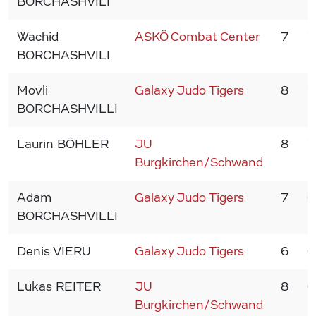
BORCHASHVILI
Wachid
ASKÖ Combat Center
7
7
BORCHASHVILI
Movli
Galaxy Judo Tigers
8
7
BORCHASHVILLI
Laurin BÖHLER
JU
8
7
Burgkirchen/Schwand
Adam
Galaxy Judo Tigers
7
6
BORCHASHVILLI
Denis VIERU
Galaxy Judo Tigers
6
6
Lukas REITER
JU
8
6
Burgkirchen/Schwand