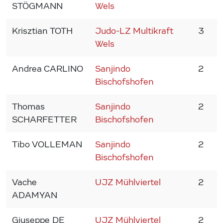
STÖGMANN
Wels
Krisztian TOTH
Judo-LZ Multikraft
3
2
Wels
Andrea CARLINO
Sanjindo
2
2
Bischofshofen
Thomas
Sanjindo
2
2
SCHARFETTER
Bischofshofen
Tibo VOLLEMAN
Sanjindo
2
2
Bischofshofen
Vache
UJZ Mühlviertel
2
2
ADAMYAN
Giuseppe DE
UJZ Mühlviertel
2
2