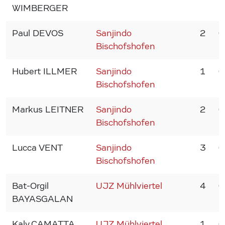
WIMBERGER
Paul DEVOS
Sanjindo
2
0
Bischofshofen
Hubert ILLMER
Sanjindo
1
0
Bischofshofen
Markus LEITNER
Sanjindo
2
0
Bischofshofen
Lucca VENT
Sanjindo
3
0
Bischofshofen
Bat-Orgil
UJZ Mühlviertel
4
0
BAYASGALAN
Kaly CAMATTA
UJZ Mühlviertel
1
0