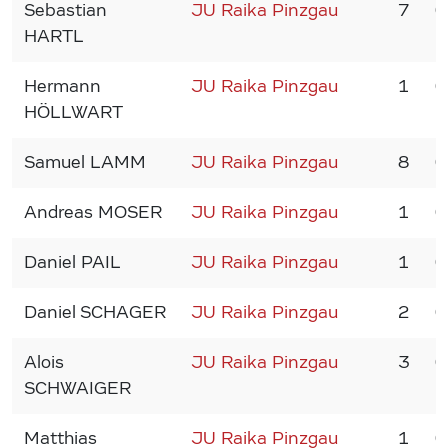
Sebastian
JU Raika Pinzgau
7
0
HARTL
Hermann
JU Raika Pinzgau
1
0
HÖLLWART
Samuel LAMM
JU Raika Pinzgau
8
0
Andreas MOSER
JU Raika Pinzgau
1
0
Daniel PAIL
JU Raika Pinzgau
1
0
Daniel SCHAGER
JU Raika Pinzgau
2
0
Alois
JU Raika Pinzgau
3
0
SCHWAIGER
Matthias
JU Raika Pinzgau
1
0