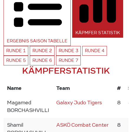
KÄPMFER
STATISTIK
ERGEBNIS SAISON
TABELLE
RUNDE
1
RUNDE
2
RUNDE
3
RUNDE
4
RUNDE
5
RUNDE
6
RUNDE
7
KÄMPFERSTATISTIK
Name
Team
#
S
Magamed
Galaxy Judo Tigers
8
8
BORCHASHVILLI
Shamil
ASKÖ Combat Center
8
7