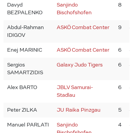
Davyd
Sanjindo
8
5
BEZPALENKO
Bischofshofen
Abdul-Rahman
ASKÖ Combat Center
9
4
IDIGOV
Enej MARINIC
ASKÖ Combat Center
6
4
Sergios
Galaxy Judo Tigers
6
4
SAMARTZIDIS
Alex BARTO
JBLV Samurai-
6
4
Stadlau
Peter ZILKA
JU Raika Pinzgau
5
4
Manuel PARLATI
Sanjindo
4
4
Bischofshofen