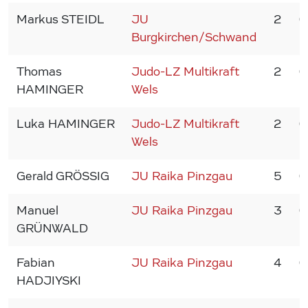
Markus STEIDL
JU
2
0
Burgkirchen/Schwand
Thomas
Judo-LZ Multikraft
2
0
HAMINGER
Wels
Luka HAMINGER
Judo-LZ Multikraft
2
0
Wels
Gerald GRÖSSIG
JU Raika Pinzgau
5
0
Manuel
JU Raika Pinzgau
3
0
GRÜNWALD
Fabian
JU Raika Pinzgau
4
0
HADJIYSKI