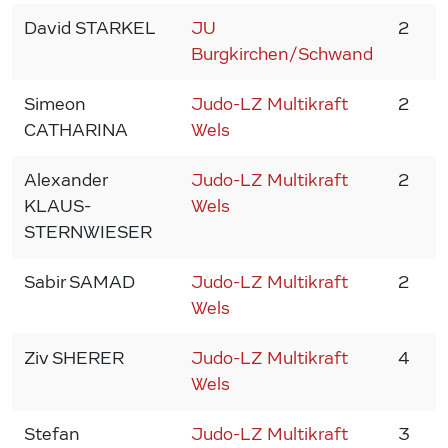
David STARKEL
JU
2
2
Burgkirchen/Schwand
Simeon
Judo-LZ Multikraft
2
2
CATHARINA
Wels
Alexander
Judo-LZ Multikraft
2
2
KLAUS-
Wels
STERNWIESER
Sabir SAMAD
Judo-LZ Multikraft
2
2
Wels
Ziv SHERER
Judo-LZ Multikraft
4
2
Wels
Stefan
Judo-LZ Multikraft
3
2