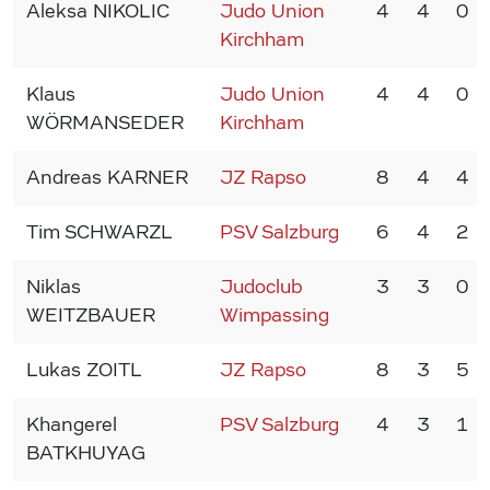
Aleksa NIKOLIC
Judo Union
4
4
0
Kirchham
Klaus
Judo Union
4
4
0
WÖRMANSEDER
Kirchham
Andreas KARNER
JZ Rapso
8
4
4
Tim SCHWARZL
PSV Salzburg
6
4
2
Niklas
Judoclub
3
3
0
WEITZBAUER
Wimpassing
Lukas ZOITL
JZ Rapso
8
3
5
Khangerel
PSV Salzburg
4
3
1
BATKHUYAG