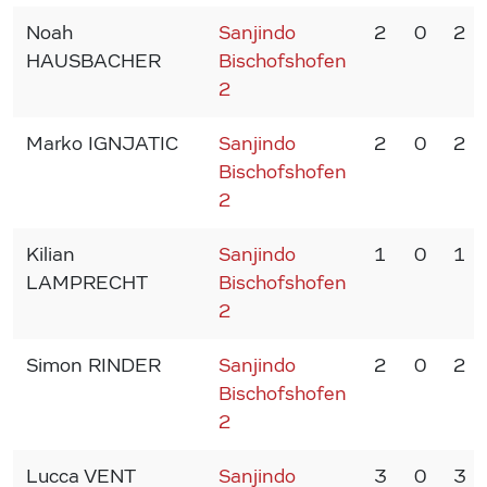
Noah
Sanjindo
2
0
2
HAUSBACHER
Bischofshofen
2
Marko IGNJATIC
Sanjindo
2
0
2
Bischofshofen
2
Kilian
Sanjindo
1
0
1
LAMPRECHT
Bischofshofen
2
Simon RINDER
Sanjindo
2
0
2
Bischofshofen
2
Lucca VENT
Sanjindo
3
0
3