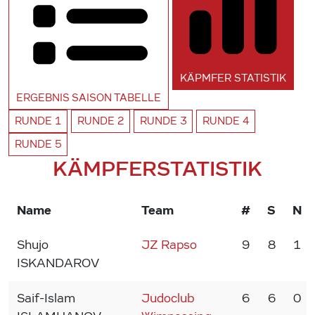
KÄPMFER
STATISTIK
ERGEBNIS SAISON
TABELLE
RUNDE
1
RUNDE
2
RUNDE
3
RUNDE
4
RUNDE
5
KÄMPFERSTATISTIK
Name
Team
#
S
N
Shujo
JZ Rapso
9
8
1
ISKANDAROV
Saif-Islam
Judoclub
6
6
0