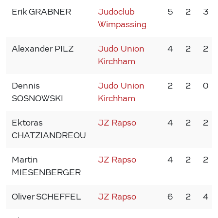
Erik GRABNER
Judoclub
5
2
3
Wimpassing
Alexander PILZ
Judo Union
4
2
2
Kirchham
Dennis
Judo Union
2
2
0
SOSNOWSKI
Kirchham
Ektoras
JZ Rapso
4
2
2
CHATZIANDREOU
Martin
JZ Rapso
4
2
2
MIESENBERGER
Oliver SCHEFFEL
JZ Rapso
6
2
4