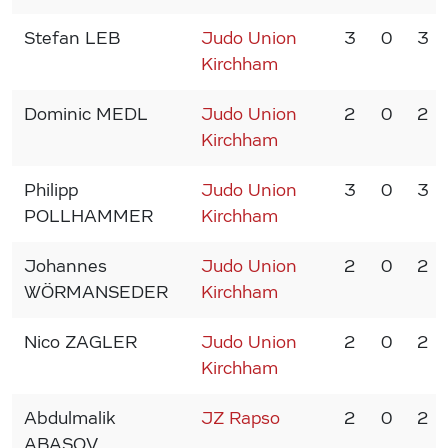
Stefan LEB
Judo Union
3
0
3
Kirchham
Dominic MEDL
Judo Union
2
0
2
Kirchham
Philipp
Judo Union
3
0
3
POLLHAMMER
Kirchham
Johannes
Judo Union
2
0
2
WÖRMANSEDER
Kirchham
Nico ZAGLER
Judo Union
2
0
2
Kirchham
Abdulmalik
JZ Rapso
2
0
2
ABASOV