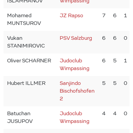
ISLAMHANOV
Wimpassing
Mohamed
JZ Rapso
7
6
1
MUNTSUROV
Vukan
PSV Salzburg
6
6
0
STANIMIROVIC
Oliver SCHARNER
Judoclub
6
5
1
Wimpassing
Hubert ILLMER
Sanjindo
5
5
0
Bischofshofen
2
Batuchan
Judoclub
4
4
0
JUSUPOV
Wimpassing