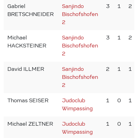
Gabriel
Sanjindo
3
1
2
BRETSCHNEIDER
Bischofshofen
2
Michael
Sanjindo
3
1
2
HACKSTEINER
Bischofshofen
2
David ILLMER
Sanjindo
2
1
1
Bischofshofen
2
Thomas SEISER
Judoclub
1
0
1
Wimpassing
Michael ZELTNER
Judoclub
1
0
1
Wimpassing