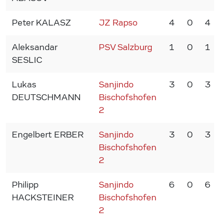
Peter KALASZ
JZ Rapso
4
0
4
Aleksandar
PSV Salzburg
1
0
1
SESLIC
Lukas
Sanjindo
3
0
3
DEUTSCHMANN
Bischofshofen
2
Engelbert ERBER
Sanjindo
3
0
3
Bischofshofen
2
Philipp
Sanjindo
6
0
6
HACKSTEINER
Bischofshofen
2