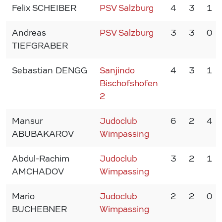
Felix SCHEIBER
PSV Salzburg
4
3
1
Andreas
PSV Salzburg
3
3
0
TIEFGRABER
Sebastian DENGG
Sanjindo
4
3
1
Bischofshofen
2
Mansur
Judoclub
6
2
4
ABUBAKAROV
Wimpassing
Abdul-Rachim
Judoclub
3
2
1
AMCHADOV
Wimpassing
Mario
Judoclub
2
2
0
BUCHEBNER
Wimpassing