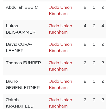
Abdullah BEGIC
Judo Union
2
0
2
Kirchham
Lukas
Judo Union
4
0
4
BEISKAMMER
Kirchham
David CURA-
Judo Union
2
0
2
LEHNER
Kirchham
Thomas FÜHRER
Judo Union
2
0
2
Kirchham
Bruno
Judo Union
2
0
2
GEGENLEITNER
Kirchham
Jakob
Judo Union
2
0
2
KRANIXFELD
Kirchham