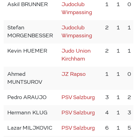
Askil BRUNNER
Judoclub
1
1
0
Wimpassing
Stefan
Judoclub
2
1
1
MORGENBESSER
Wimpassing
Kevin HUEMER
Judo Union
2
1
1
Kirchham
Ahmed
JZ Rapso
1
1
0
MUNTSUROV
Pedro ARAUJO
PSV Salzburg
3
1
2
Hermann KLUG
PSV Salzburg
4
1
3
Lazar MILJKOVIC
PSV Salzburg
6
1
5