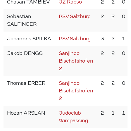
Chasan TAMBIEV
JZ Rapso
2
2
0
Sebastian
PSV Salzburg
2
2
0
SALFINGER
Johannes SPILKA
PSV Salzburg
3
2
1
Jakob DENGG
Sanjindo
2
2
0
Bischofshofen
2
Thomas ERBER
Sanjindo
2
2
0
Bischofshofen
2
Hozan ARSLAN
Judoclub
2
1
1
Wimpassing