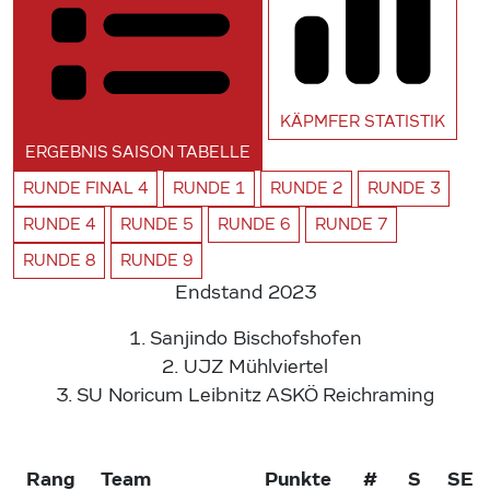
KÄPMFER
STATISTIK
ERGEBNIS SAISON
TABELLE
RUNDE
FINAL 4
RUNDE
1
RUNDE
2
RUNDE
3
RUNDE
4
RUNDE
5
RUNDE
6
RUNDE
7
RUNDE
8
RUNDE
9
Endstand 2023
1.
Sanjindo Bischofshofen
2.
UJZ Mühlviertel
3.
SU Noricum Leibnitz
ASKÖ Reichraming
Rang
Team
Punkte
#
S
SE