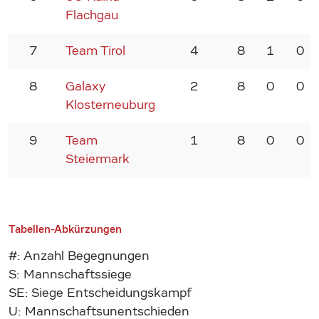
Flachgau
7
Team Tirol
4
8
1
0
8
Galaxy
2
8
0
0
Klosterneuburg
9
Team
1
8
0
0
Steiermark
Tabellen-Abkürzungen
#: Anzahl Begegnungen
S: Mannschaftssiege
SE: Siege Entscheidungskampf
U: Mannschaftsunentschieden