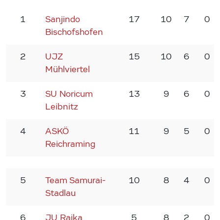
1
Sanjindo
17
10
7
0
Bischofshofen
2
UJZ
15
10
6
0
Mühlviertel
3
SU Noricum
13
9
6
0
Leibnitz
4
ASKÖ
11
9
5
0
Reichraming
5
Team Samurai-
10
8
4
0
Stadlau
6
JU Raika
5
8
2
0