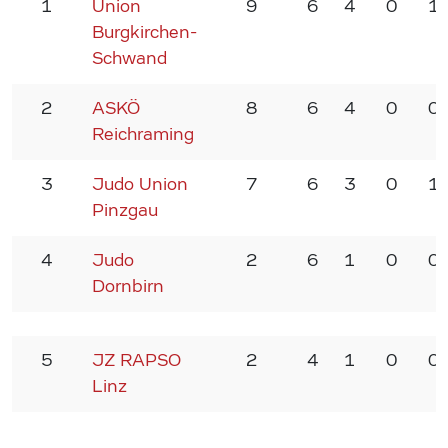
1
Union
9
6
4
0
1
Burgkirchen-
Schwand
2
ASKÖ
8
6
4
0
0
Reichraming
3
Judo Union
7
6
3
0
1
Pinzgau
4
Judo
2
6
1
0
0
Dornbirn
5
JZ RAPSO
2
4
1
0
0
Linz