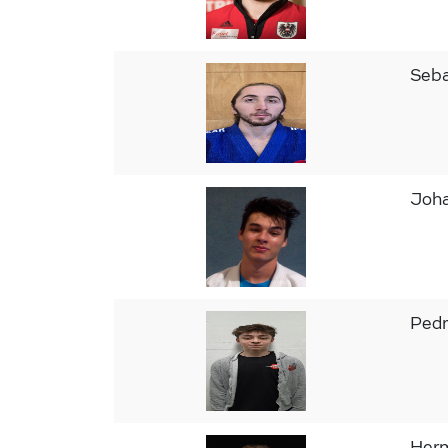
Seb
Joh
Ped
Her