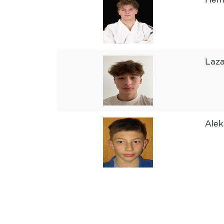
Laz
Alek