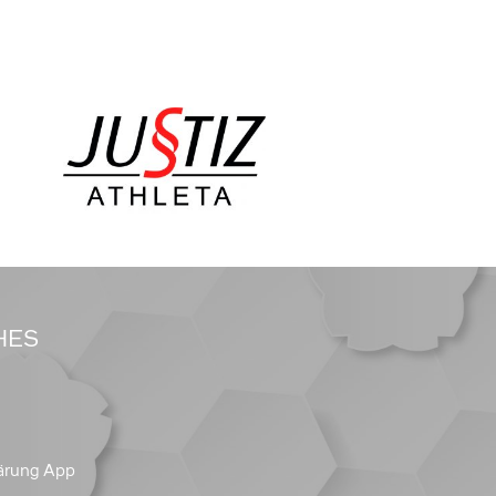
HES
ärung App