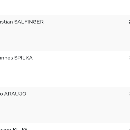
astian SALFINGER
annes SPILKA
ro ARAUJO
mann KLUG