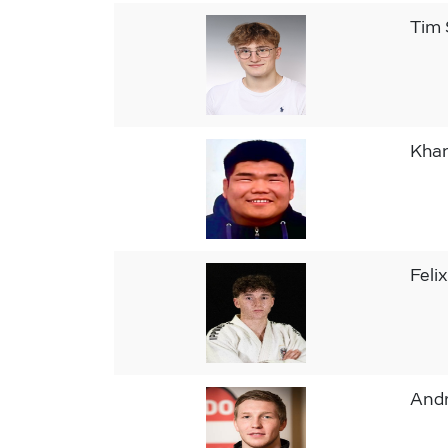
Tim
Kha
Feli
And