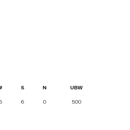
#
S
N
UBW
6
6
0
500