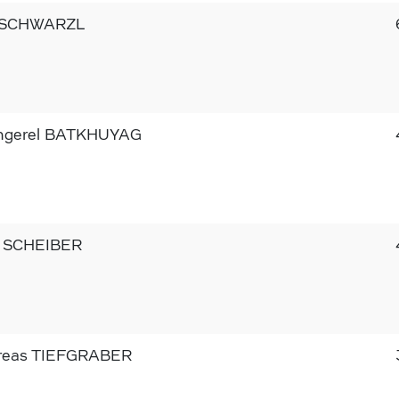
 SCHWARZL
ngerel BATKHUYAG
x SCHEIBER
reas TIEFGRABER