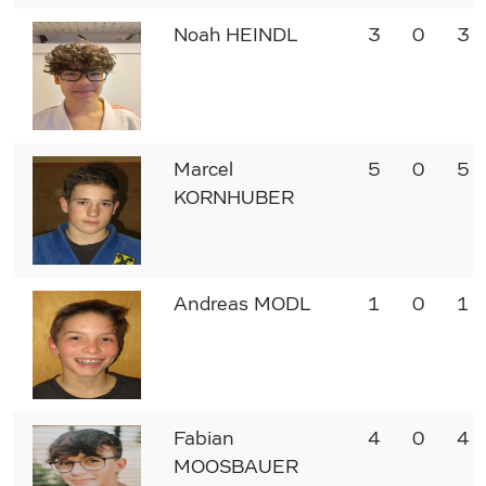
Noah HEINDL
3
0
3
Marcel
5
0
5
KORNHUBER
Andreas MODL
1
0
1
Fabian
4
0
4
MOOSBAUER