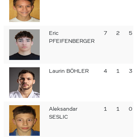
Eric
7
2
5
PFEIFENBERGER
Laurin BÖHLER
4
1
3
Aleksandar
1
1
0
SESLIC