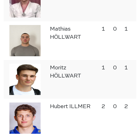
Mathias
1
0
1
HÖLLWART
Moritz
1
0
1
HÖLLWART
Hubert ILLMER
2
0
2