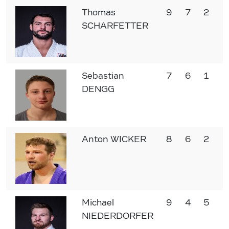
Thomas
9
7
2
SCHARFETTER
Sebastian
7
6
1
DENGG
Anton WICKER
8
6
2
Michael
9
4
5
NIEDERDORFER