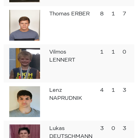
Thomas ERBER
8
1
7
Vilmos
1
1
0
LENNERT
Lenz
4
1
3
NAPRUDNIK
Lukas
3
0
3
DEUTSCHMANN