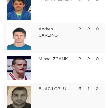
Andrea
2
2
0
CARLINO
Mihael ZGANK
2
2
0
Bilal CILOGLU
3
1
2