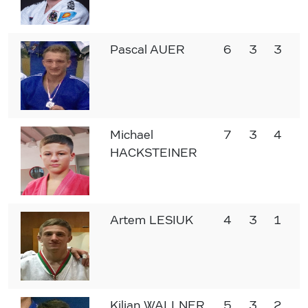
Pascal AUER
6
3
3
Michael
7
3
4
HACKSTEINER
Artem LESIUK
4
3
1
Kilian WALLNER
5
3
2