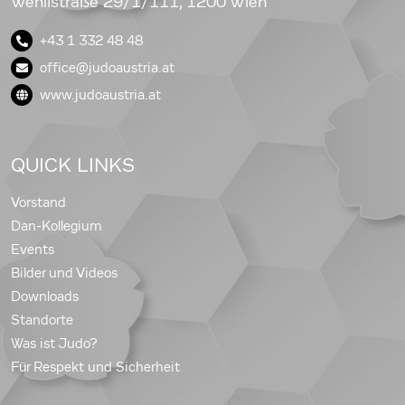
Wehlistraße 29/1/111, 1200 Wien
+43 1 332 48 48
office@judoaustria.at
www.judoaustria.at
QUICK LINKS
Vorstand
Dan-Kollegium
Events
Bilder und Videos
Downloads
Standorte
Was ist Judo?
Für Respekt und Sicherheit