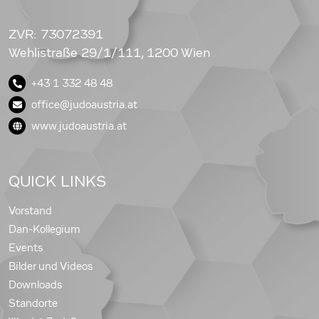
ZVR: 73072391
Wehlistraße 29/1/111, 1200 Wien
+43 1 332 48 48
office@judoaustria.at
www.judoaustria.at
QUICK LINKS
Vorstand
Dan-Kollegium
Events
Bilder und Videos
Downloads
Standorte