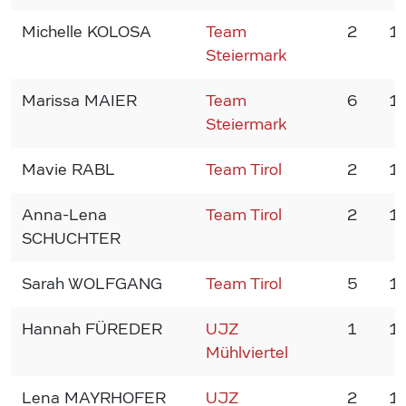
Michelle KOLOSA
Team
2
1
Steiermark
Marissa MAIER
Team
6
1
Steiermark
Mavie RABL
Team Tirol
2
1
Anna-Lena
Team Tirol
2
1
SCHUCHTER
Sarah WOLFGANG
Team Tirol
5
1
Hannah FÜREDER
UJZ
1
1
Mühlviertel
Lena MAYRHOFER
UJZ
2
1