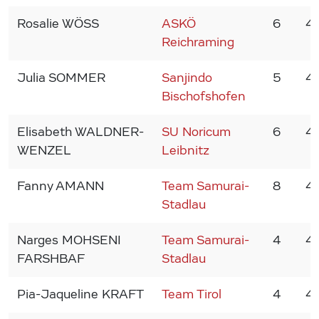
Rosalie WÖSS
ASKÖ
6
4
Reichraming
Julia SOMMER
Sanjindo
5
4
Bischofshofen
Elisabeth WALDNER-
SU Noricum
6
4
WENZEL
Leibnitz
Fanny AMANN
Team Samurai-
8
4
Stadlau
Narges MOHSENI
Team Samurai-
4
4
FARSHBAF
Stadlau
Pia-Jaqueline KRAFT
Team Tirol
4
4