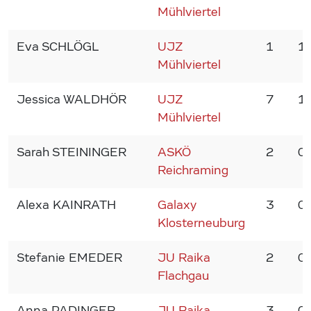
Mühlviertel
Eva SCHLÖGL
UJZ
1
1
Mühlviertel
Jessica WALDHÖR
UJZ
7
1
Mühlviertel
Sarah STEININGER
ASKÖ
2
0
Reichraming
Alexa KAINRATH
Galaxy
3
0
Klosterneuburg
Stefanie EMEDER
JU Raika
2
0
Flachgau
Anna PADINGER
JU Raika
3
0