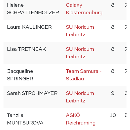
Helene
Galaxy
8
7
SCHRATTENHOLZER
Klosterneuburg
Laura KALLINGER
SU Noricum
8
7
Leibnitz
Lisa TRETNJAK
SU Noricum
8
7
Leibnitz
Jacqueline
Team Samurai-
8
7
SPRINGER
Stadlau
Sarah STROHMAYER
SU Noricum
9
6
Leibnitz
Tanzila
ASKÖ
10
5
MUNTSUROVA
Reichraming