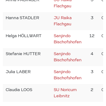
Flachgau
Hanna STADLER
JU Raika
3
0
Flachgau
Helga HÖLLWART
Sanjindo
12
0
Bischofshofen
Stefanie HUTTER
Sanjindo
4
0
Bischofshofen
Julia LABER
Sanjindo
3
0
Bischofshofen
Claudia LOOS
SU Noricum
2
0
Leibnitz