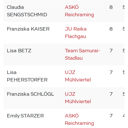
Claudia
ASKÖ
8
5
SENGSTSCHMID
Reichraming
Franziska KAISER
JU Raika
8
5
Flachgau
Lisa BETZ
Team Samurai-
7
5
Stadlau
Lisa
UJZ
7
5
PEHERSTORFER
Mühlviertel
Franziska SCHLÖGL
UJZ
7
5
Mühlviertel
Emily STARZER
ASKÖ
7
4
Reichraming