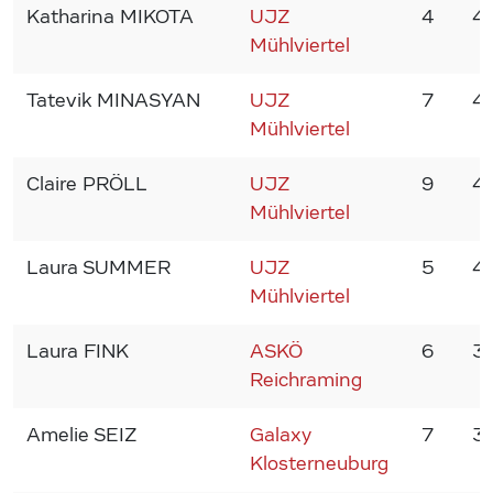
Katharina MIKOTA
UJZ
4
4
Mühlviertel
Tatevik MINASYAN
UJZ
7
4
Mühlviertel
Claire PRÖLL
UJZ
9
4
Mühlviertel
Laura SUMMER
UJZ
5
4
Mühlviertel
Laura FINK
ASKÖ
6
3
Reichraming
Amelie SEIZ
Galaxy
7
3
Klosterneuburg