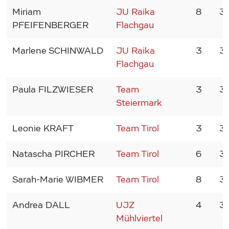
Miriam
JU Raika
8
3
PFEIFENBERGER
Flachgau
Marlene SCHINWALD
JU Raika
3
3
Flachgau
Paula FILZWIESER
Team
3
3
Steiermark
Leonie KRAFT
Team Tirol
3
3
Natascha PIRCHER
Team Tirol
6
3
Sarah-Marie WIBMER
Team Tirol
8
3
Andrea DALL
UJZ
4
3
Mühlviertel