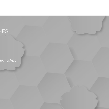
HES
ärung App