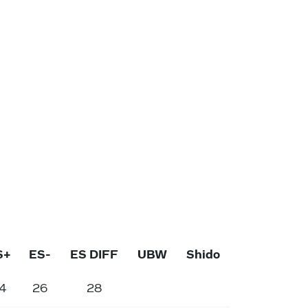
S+
ES-
ES DIFF
UBW
Shido
4
26
28