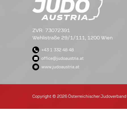
ZVR: 73072391
Wehlistraße 29/1/111, 1200 Wien
+43 1 332 48 48
office@judoaustria.at
www.judoaustria.at
Copyright © 2026 Österreichischer Judoverband