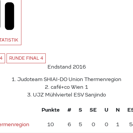
TATISTIK
4
RUNDE
FINAL 4
Endstand 2016
1.
Judoteam SHIAI-DO Union Thermenregion
2.
café+co Wien 1
3.
UJZ Mühlviertel
ESV Sanjindo
Punkte
#
S
SE
U
N
E
ermenregion
10
6
5
0
0
1
5