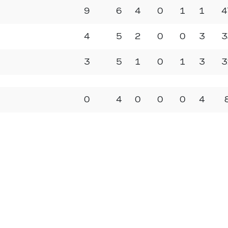
9
6
4
0
1
1
4
4
5
2
0
0
3
3
3
5
1
0
1
3
3
0
4
0
0
0
4