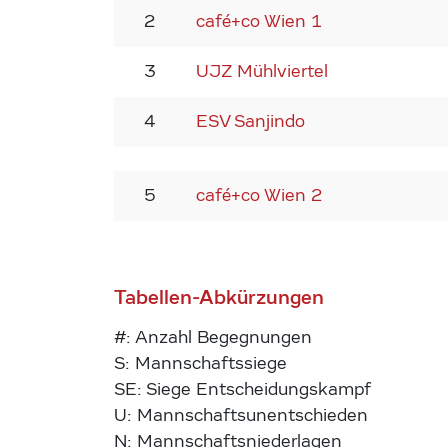
2
café+co Wien 1
3
UJZ Mühlviertel
4
ESV Sanjindo
5
café+co Wien 2
Tabellen-Abkürzungen
#: Anzahl Begegnungen
S: Mannschaftssiege
SE: Siege Entscheidungskampf
U: Mannschaftsunentschieden
N: Mannschaftsniederlagen