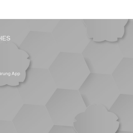
HES
ärung App