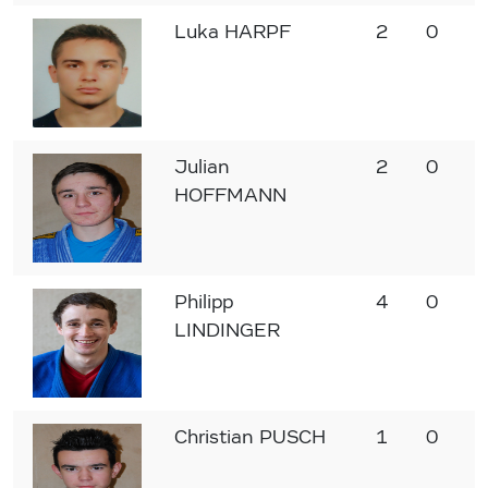
Luka HARPF
2
0
2
Julian
2
0
2
HOFFMANN
Philipp
4
0
4
LINDINGER
Christian PUSCH
1
0
1