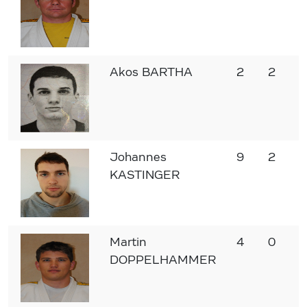
Akos BARTHA
2
2
0
Johannes
9
2
7
KASTINGER
Martin
4
0
4
DOPPELHAMMER