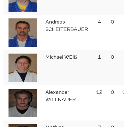
Andreas
4
0
4
SCHEITERBAUER
Michael WEIß
1
0
1
Alexander
12
0
1
WILLNAUER