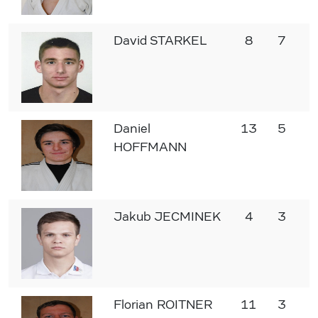
David STARKEL
8
7
1
Daniel
13
5
8
HOFFMANN
Jakub JECMINEK
4
3
1
Florian ROITNER
11
3
8