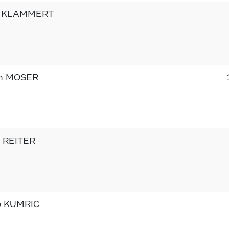
d KLAMMERT
an MOSER
 REITER
o KUMRIC