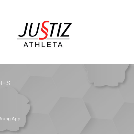
HES
ärung App