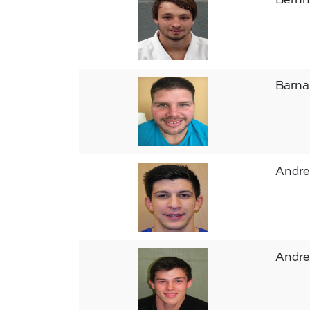
Barn
Andr
Andr