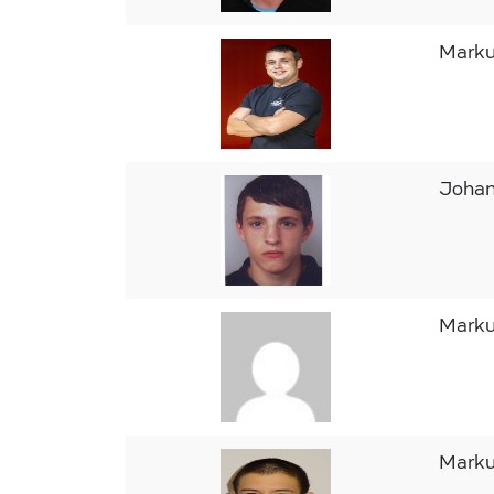
Mark
Joha
Mark
Mark