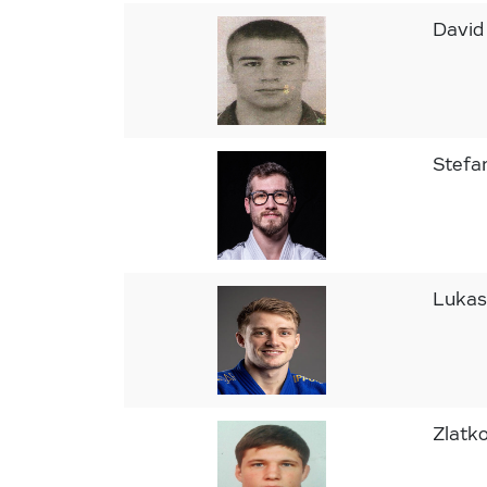
Davi
Stef
Lukas
Zlatk