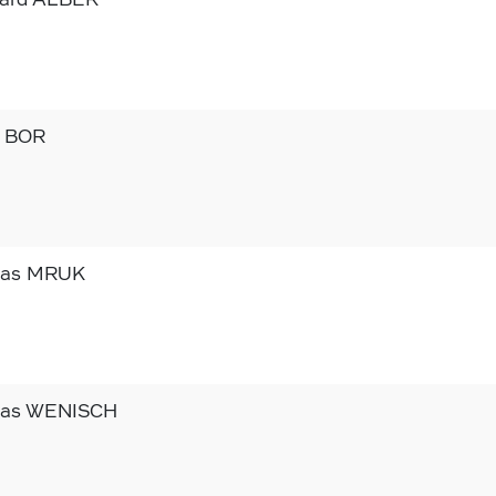
a BOR
eas MRUK
eas WENISCH