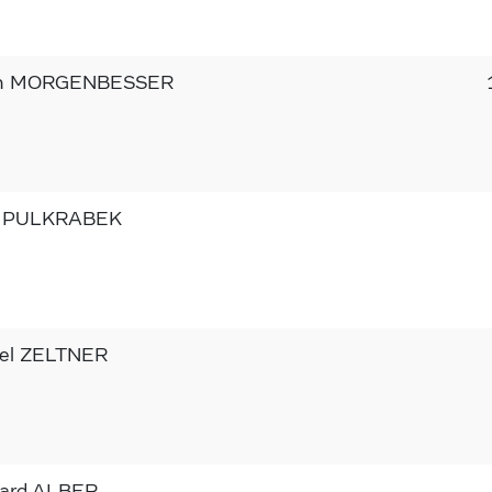
in MORGENBESSER
d PULKRABEK
el ZELTNER
ard ALBER