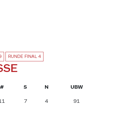
9
RUNDE
FINAL 4
SSE
#
S
N
UBW
11
7
4
91