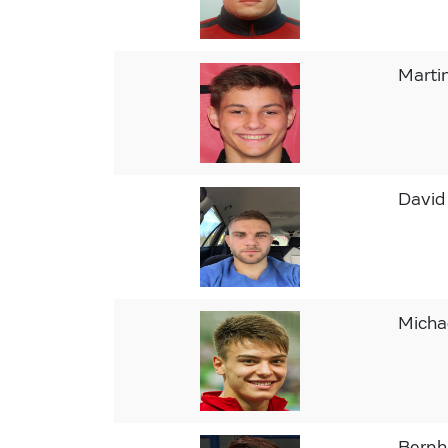
Mart
Davi
Micha
Bernh