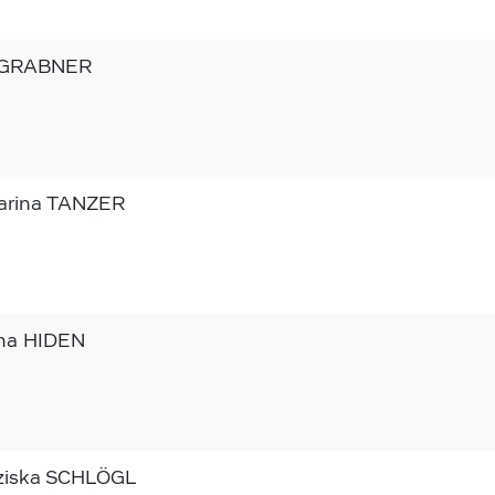
 GRABNER
arina TANZER
na HIDEN
ziska SCHLÖGL