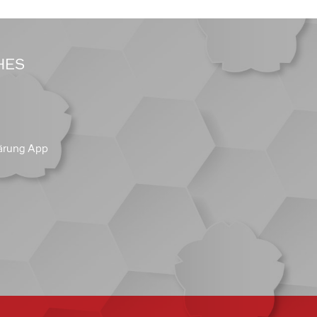
HES
ärung App