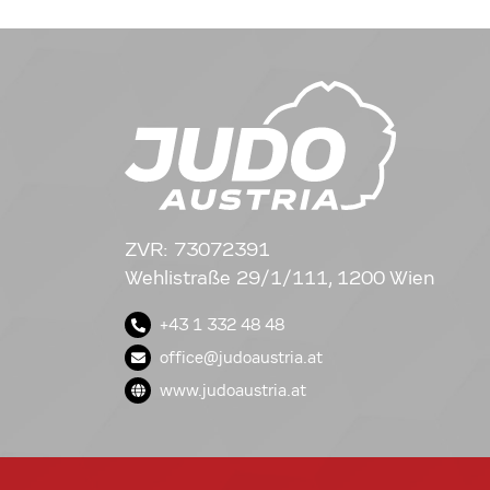
ZVR: 73072391
Wehlistraße 29/1/111, 1200 Wien
+43 1 332 48 48
office@judoaustria.at
www.judoaustria.at