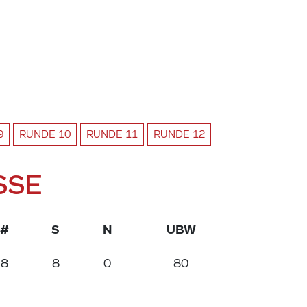
9
RUNDE
10
RUNDE
11
RUNDE
12
SSE
#
S
N
UBW
8
8
0
80