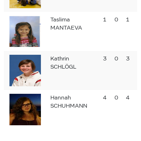
Taslima
1
0
1
MANTAEVA
Kathrin
3
0
3
SCHLÖGL
Hannah
4
0
4
SCHUHMANN