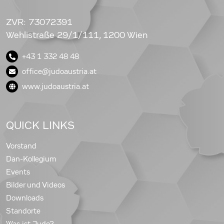
ZVR: 73072391
Wehlistraße 29/1/111, 1200 Wien
+43 1 332 48 48
office@judoaustria.at
www.judoaustria.at
QUICK LINKS
Vorstand
Dan-Kollegium
Events
Bilder und Videos
Downloads
Standorte
Was ist Judo?