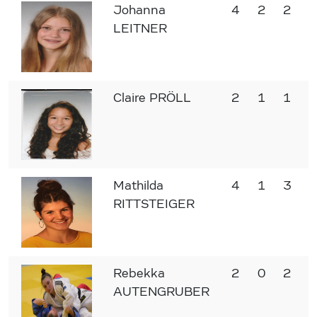
Johanna
4
2
2
LEITNER
Claire PRÖLL
2
1
1
Mathilda
4
1
3
RITTSTEIGER
Rebekka
2
0
2
AUTENGRUBER