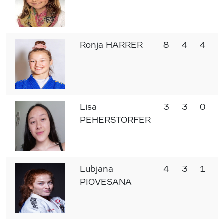
Ronja HARRER
8
4
4
Lisa
3
3
0
PEHERSTORFER
Lubjana
4
3
1
PIOVESANA