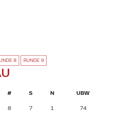
UNDE
8
RUNDE
9
AU
#
S
N
UBW
8
7
1
74