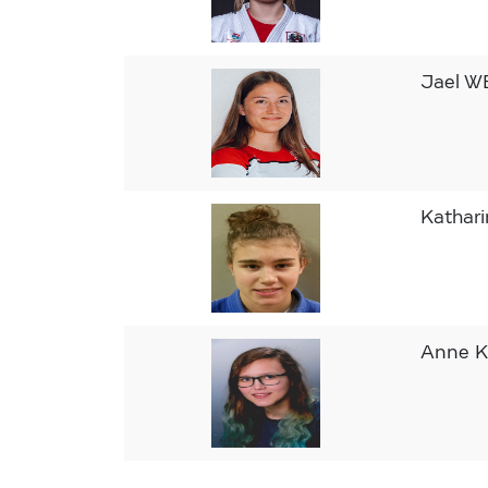
Jael 
Kathar
Anne 