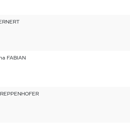
WERNERT
ina FABIAN
KREPPENHOFER