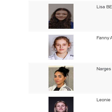
Lisa B
Fanny
Narge
Leonie