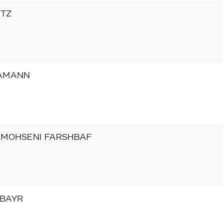
ETZ
 AMANN
s MOHSENI FARSHBAF
 BAYR