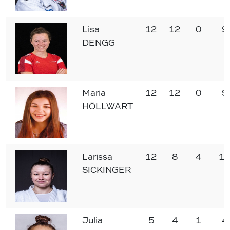
Lisa
12
12
0
9
DENGG
Maria
12
12
0
9
HÖLLWART
Larissa
12
8
4
10
SICKINGER
Julia
5
4
1
4