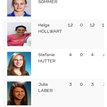
SOMMER
Helga
12
0
12
10
HÖLLWART
Stefanie
4
0
4
2
HUTTER
Julia
3
0
3
3
LABER